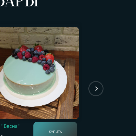
ВАРЫ
Клубничный
 " Весна"
зефир
КУПИТЬ