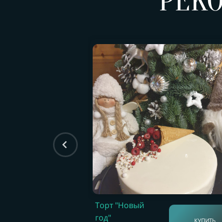
РЕК
Торт "Новый
год"
КУПИТЬ