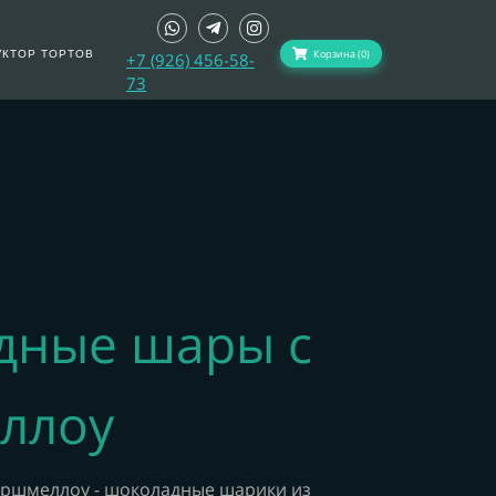
Корзина (0)
УКТОР ТОРТОВ
+7 (926) 456-58-
73
дные шары с
ллоу
ршмеллоу - шоколадные шарики из