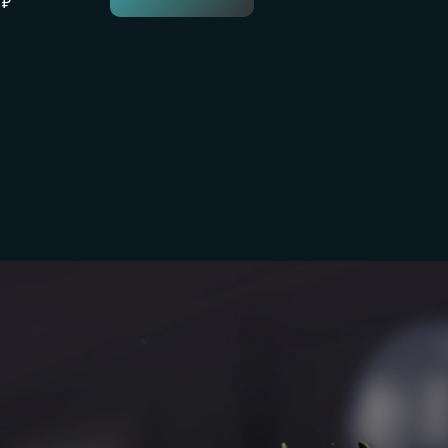
 ₽
1650 ₽