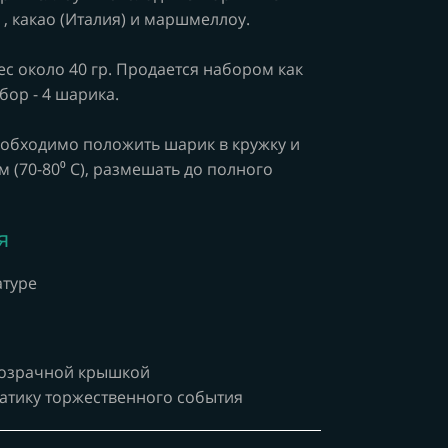
, какао (Италия) и маршмеллоу.
ес около 40 гр. Продается набором как
бор - 4 шарика.
еобходимо положить шарик в кружку и
 (70-80⁰ С), размешать до полного
я
атуре
прозрачной крышкой
матику торжественного события