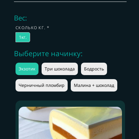
Вес:
СКОЛЬКО КГ. *
1кг.
Выберите начинку:
Экзотик
Три шоколада
Бодрость
Черничный пломбир
Малина + шоколад